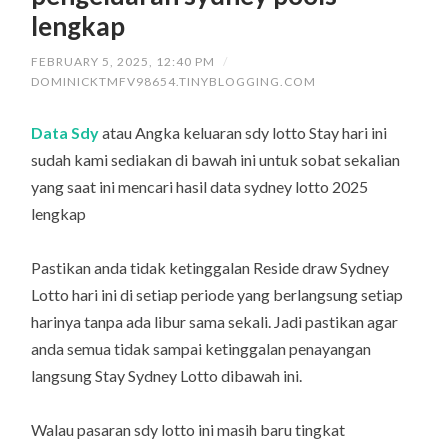
lengkap
FEBRUARY 5, 2025, 12:40 PM
/
DOMINICKTMFV98654.TINYBLOGGING.COM
Data Sdy
atau Angka keluaran sdy lotto Stay hari ini
sudah kami sediakan di bawah ini untuk sobat sekalian
yang saat ini mencari hasil data sydney lotto 2025
lengkap
Pastikan anda tidak ketinggalan Reside draw Sydney
Lotto hari ini di setiap periode yang berlangsung setiap
harinya tanpa ada libur sama sekali. Jadi pastikan agar
anda semua tidak sampai ketinggalan penayangan
langsung Stay Sydney Lotto dibawah ini.
Walau pasaran sdy lotto ini masih baru tingkat