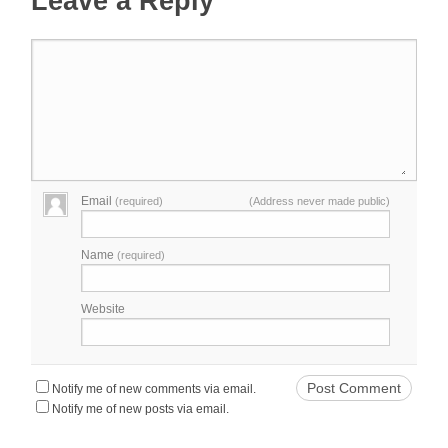
Leave a Reply
Email
(required)
(Address never made public)
Name
(required)
Website
Notify me of new comments via email.
Notify me of new posts via email.